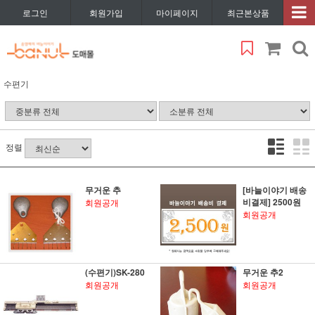
로그인
회원가입
마이페이지
최근본상품
수편기
정렬
무거운 추
[바늘이야기 배송
비결제] 2500원
회원공개
회원공개
(수편기)SK-280
무거운 추2
회원공개
회원공개