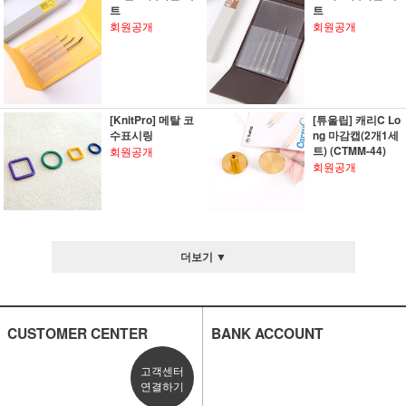
트
트
회원공개
회원공개
[KnitPro] 메탈 코
[튜울립] 캐리C Lo
수표시링
ng 마감캡(2개1세
트) (CTMM-44)
회원공개
회원공개
더보기 ▼
CUSTOMER CENTER
BANK ACCOUNT
고객센터
연결하기