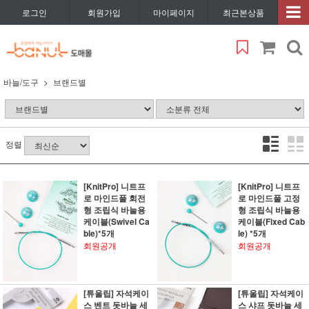
로그인
회원가입
마이페이지
최근본상품
바늘/도구
브랜드별
정렬
[KnitPro] 니트프
[KnitPro] 니트프
로 마인드풀 회전
로 마인드풀 고정
형 조립식 바늘용
형 조립식 바늘용
케이블(Swivel Ca
케이블(Fixed Cab
ble)*5개
le) *5개
회원공개
회원공개
[튜울립] 자석케이
[튜울립] 자석케이
스 벤트 돗바늘 세
스 샤프 돗바늘 세