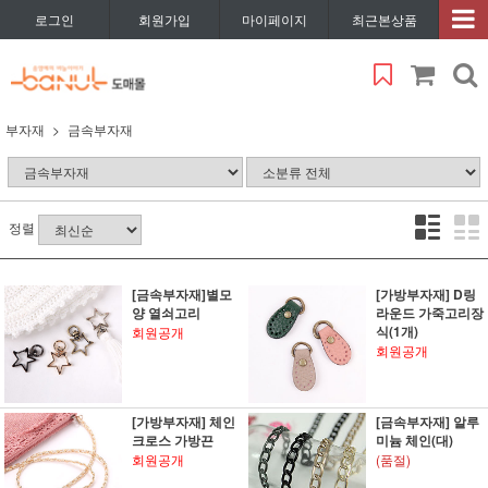
로그인
회원가입
마이페이지
최근본상품
부자재
금속부자재
정렬
[금속부자재]별모
[가방부자재] D링
양 열쇠고리
라운드 가죽고리장
식(1개)
회원공개
회원공개
[가방부자재] 체인
[금속부자재] 알루
크로스 가방끈
미늄 체인(대)
회원공개
(품절)